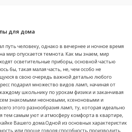
мпы для дома
л путь человеку, однако в вечернее и ночное время
 на мир опускается темнота. Как мы знаем, мир
ходят осветительные приборы, основной частью
ось бы, такая малая часть, не, чем особо не
щуюся в свою очередь важной деталью любого
ресс подарил множество видов ламп, начиная от
 каждому школьнику по урокам физики и заканчивая
всем знакомыми неоновыми, ксеноновыми и
всего этого разнообразия ламп, ту, которая идеально
ая тем самым уют и атмосферу комфорта в квартире,
ужайке Вашего дома.Одной из основных характеристик
нность или проще говоря способность производить