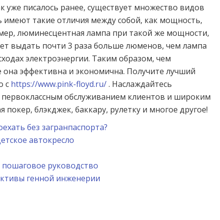
к уже писалось ранее, существует множество видов
ь имеют такие отличия между собой, как мощность,
ример, люминесцентная лампа при такой же мощности,
жет выдать почти 3 раза больше люменов, чем лампа
сходах электроэнергии. Таким образом, чем
е она эффективна и экономична. Получите лучший
о с
https://www.pink-floyd.ru/
. Наслаждайтесь
 первоклассным обслуживанием клиентов и широким
 покер, блэкджек, баккару, рулетку и многое другое!
оехать без загранпаспорта?
детское автокресло
н: пошаговое руководство
ективы генной инженерии