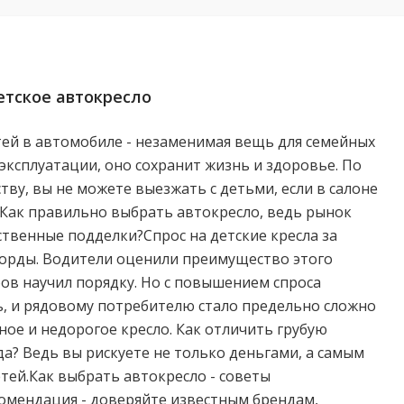
етское автокресло
тей в автомобиле - незаменимая вещь для семейных
 эксплуатации, оно сохранит жизнь и здоровье. По
ву, вы не можете выезжать с детьми, если в салоне
 Как правильно выбрать автокресло, ведь рынок
ственные подделки?Спрос на детские кресла за
корды. Водители оценили преимущество этого
фов научил порядку. Но с повышением спроса
ь, и рядовому потребителю стало предельно сложно
ое и недорогое кресло. Как отличить грубую
а? Ведь вы рискуете не только деньгами, а самым
тей.Как выбрать автокресло - советы
омендация - доверяйте известным брендам,