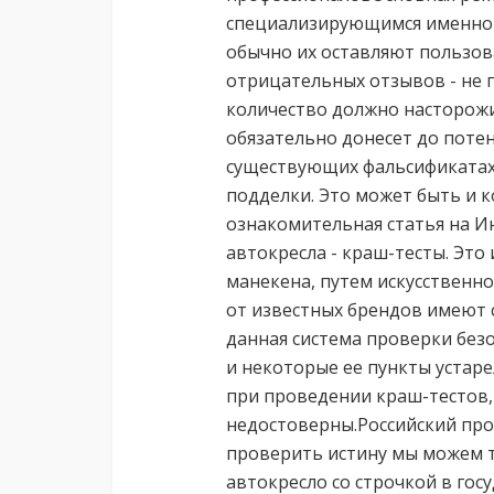
специализирующимся именно н
обычно их оставляют пользов
отрицательных отзывов - не 
количество должно насторож
обязательно донесет до пот
существующих фальсификатах, 
подделки. Это может быть и 
ознакомительная статья на И
автокресла - краш-тесты. Это
манекена, путем искусственн
от известных брендов имеют с
данная система проверки без
и некоторые ее пункты устар
при проведении краш-тестов,
недостоверны.Российский про
проверить истину мы можем т
автокресло со строчкой в гос