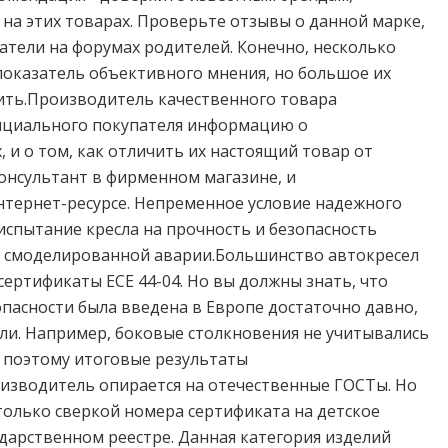
а этих товарах. Проверьте отзывы о данной марке,
атели на форумах родителей. Конечно, несколько
показатель объективного мнения, но большое их
ить.Производитель качественного товара
енциального покупателя информацию о
и о том, как отличить их настоящий товар от
консультант в фирменном магазине, и
нтернет-ресурсе. Непременное условие надежного
 испытание кресла на прочность и безопасность
о смоделированной аварии.Большинство автокресел
ертификаты ECE 44-04. Но вы должны знать, что
опасности была введена в Европе достаточно давно,
ели. Например, боковые столкновения не учитывались
 поэтому итоговые результаты
изводитель опирается на отечественные ГОСТы. Но
олько сверкой номера сертификата на детское
ударственном реестре. Данная категория изделий