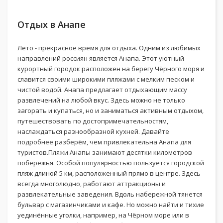
Отдых в Анапе
Лето - прекрасное время для отдыха. Одним из любимых
направлений россиян является Анапа. Этот уютный
курортный городок расположен на берегу Чёрного моря и
славится своими широкими пляжами с мелким песком и
чистой водой. Анапа предлагает отдыхающим массу
развлечений на любой вкус. Здесь можно не только
загорать и купаться, но и заниматься активным отдыхом,
путешествовать по достопримечательностям,
наслаждаться разнообразной кухней. Давайте
подробнее разберём, чем привлекательна Анапа для
туристов.Пляжи Анапы занимают десятки километров
побережья. Особой популярностью пользуется городской
пляж длиной 5 км, расположенный прямо в центре. Здесь
всегда многолюдно, работают аттракционы и
развлекательные заведения. Вдоль набережной тянется
бульвар с магазинчиками и кафе. Но можно найти и тихие
уединённые уголки, например, на Чёрном море или в