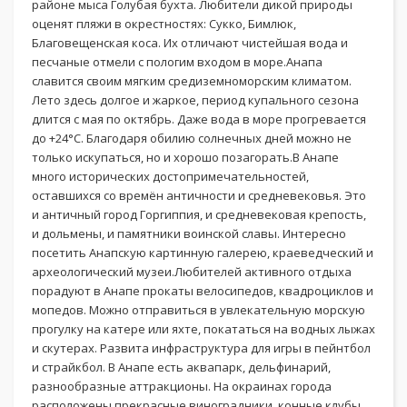
районе мыса Голубая бухта. Любители дикой природы
оценят пляжи в окрестностях: Сукко, Бимлюк,
Благовещенская коса. Их отличают чистейшая вода и
песчаные отмели с пологим входом в море.Анапа
славится своим мягким средиземноморским климатом.
Лето здесь долгое и жаркое, период купального сезона
длится с мая по октябрь. Даже вода в море прогревается
до +24°С. Благодаря обилию солнечных дней можно не
только искупаться, но и хорошо позагорать.В Анапе
много исторических достопримечательностей,
оставшихся со времён античности и средневековья. Это
и античный город Горгиппия, и средневековая крепость,
и дольмены, и памятники воинской славы. Интересно
посетить Анапскую картинную галерею, краеведческий и
археологический музеи.Любителей активного отдыха
порадуют в Анапе прокаты велосипедов, квадроциклов и
мопедов. Можно отправиться в увлекательную морскую
прогулку на катере или яхте, покататься на водных лыжах
и скутерах. Развита инфраструктура для игры в пейнтбол
и страйкбол. В Анапе есть аквапарк, дельфинарий,
разнообразные аттракционы. На окраинах города
расположены прекрасные виноградники, конные клубы,