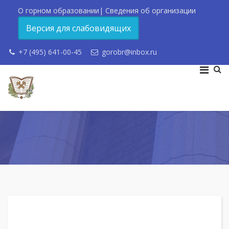
О горном образовании
|
Сведения об организации
Версия для слабовидящих
+7 (495) 641-00-45
gorobr@inbox.ru