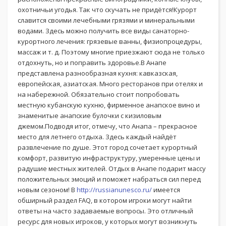
охотничьи угодья. Так что скучать не придётся!Курорт
славится своими лечебными грязями и минеральными
водами. Здесь можно получить все виды санаторно-
курортного лечения: грязевые ванны, физиопроцедуры,
массаж и т. д. Поэтому многие приезжают сюда не только
отдохнуть, но и поправить здоровье.В Анапе
представлена разнообразная кухня: кавказская,
европейская, азиатская. Много ресторанов при отелях и
на набережной. Обязательно стоит попробовать
местную кубанскую кухню, фирменное анапское вино и
знаменитые анапские булочки с кизиловым
джемом.Подводя итог, отмечу, что Анапа – прекрасное
место для летнего отдыха. Здесь каждый найдёт
развлечение по душе. Этот город сочетает курортный
комфорт, развитую инфраструктуру, умеренные цены и
радушие местных жителей. Отдых в Анапе подарит массу
положительных эмоций и поможет набраться сил перед
новым сезоном! В
http://russianunesco.ru/
имеется
обширный раздел FAQ, в котором игроки могут найти
ответы на часто задаваемые вопросы. Это отличный
ресурс для новых игроков, у которых могут возникнуть